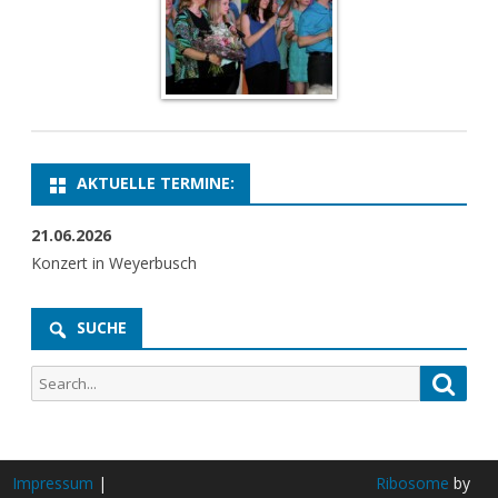
AKTUELLE TERMINE:
21.06.2026
Konzert in Weyerbusch
SUCHE
Search
Searc
for:
Impressum
|
Ribosome
by