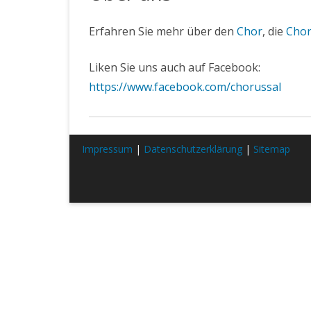
VORSTAND
Erfahren Sie mehr über den
Chor
, die
Chor
PROBEN
Liken Sie uns auch auf Facebook:
SPENDEN
https://www.facebook.com/chorussal
SATZUNG UND BEITRAG
Impressum
|
Datenschutzerklärung
|
Sitemap