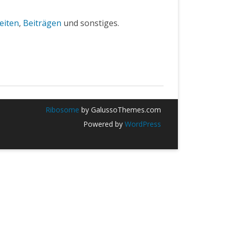
eiten
,
Beiträgen
und sonstiges.
Ribosome
by GalussoThemes.com
Powered by
WordPress