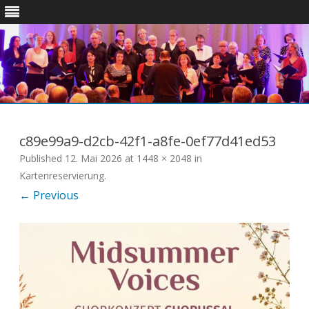
Skip
to
content
c89e99a9-d2cb-42f1-a8fe-0ef77d41ed53
Published
12. Mai 2026
at
1448 × 2048
in
Kartenreservierung
.
← Previous