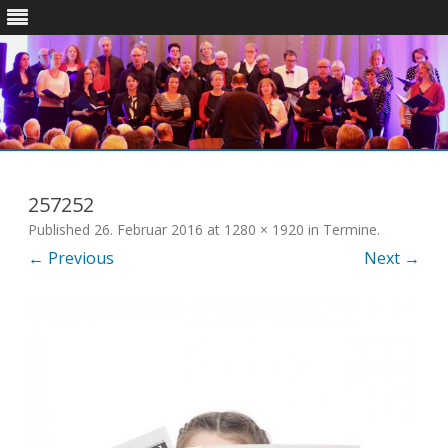
Skip
to
content
257252
Published
26. Februar 2016
at
1280 × 1920
in
Termine
.
← Previous
Next →